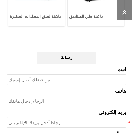

بة
ماكينة طي الصناديق
ماكينة لصق المجلدات الصغيرة
رسالة
اسم
هاتف
بريد إلكتروني