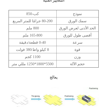
المعايير الفنية
نموذج
كب-850
سمك الورق
80-200 جرامًا للمتر المربع
الحد الأدنى لعرض الورق
800 ملم
أقصى طول للورق
165-800 ملم
سرعة
0-40 قطعة/دقيقة
قوة
8 كيلو واط/380 فولت
وزن
1100 كجم
حجم الآلة
5500*1800*1250 مللي متر
يعالج