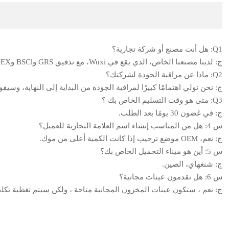
Q1: هل أنت مصنع أو شركة تجارية؟
ج: لدينا مصنعنا الخاص، الذي يقع في Wuxi، مع تدقيق GRS وBSCl وSEDEX لأكثر من 5 سنوات. يمكننا تقديم خدمة OEM بما في ذلك الحجم المخصص وتصميم الشعار.
Q2: ماذا عن مراقبة الجودة لشركتك؟
ج: نحن نولي اهتمامًا كبيرًا لمراقبة الجودة من البداية إلى النهاية، 
Q3: متى هو وقت التسليم الخاص بك ؟
ج: في غضون 30 يومًا بعد الطلب.
س 4: هل من المناسب إنشاء اسم العلامة التجارية للعميل؟
ج: نعم، OEM موضع ترحيب إذا كانت الكمية أعلى من موك.
س 5: أين هو ميناء التحميل الخاص بك؟
ج: شنغهاي، الصين.
س 6: هل تقدمون عينات مجانية؟
ج: نعم ، ستكون عينات المخزون المجانية متاحة ، ولكن سيتم تغطية تكلفة