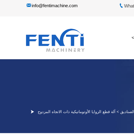


info@fentimachine.com
What

لصناديق
>
آلة قطع الزوايا الأوتوماتيكية ذات الاتجاه المزدوج