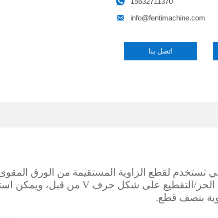

15632711370

info@fentimachine.com
اتصل بنا
تستخدم لقطع الزاوية المستقيمة من الورق المقوى بن
من قبل، ويمكن استخدامه مع آلة قطع الورق المقوى.
وية بنصف قطع.