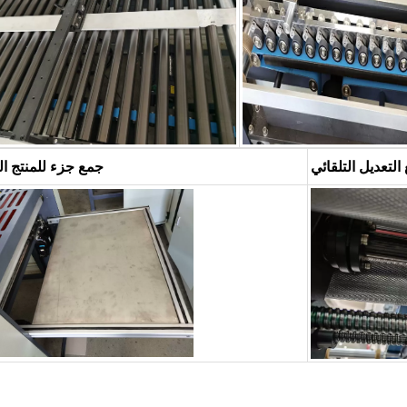
لتعديل التلقائي
جمع جزء للمنتج ال