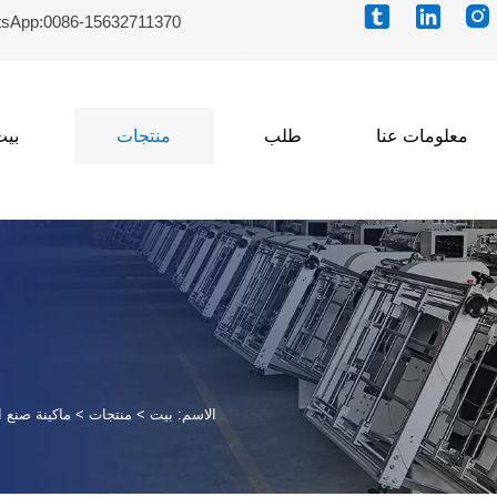



sApp:0086-15632711370
معلومات عنا
طلب
منتجات
بيت
الاسم:
بيت
>
منتجات
>
ماكينة صنع ا