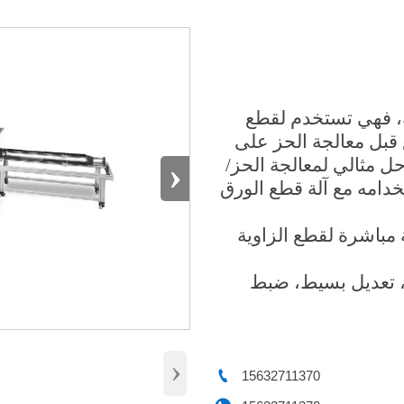
، فهي تستخدم لقطع
قبل معالجة الحز على
›
نه حل مثالي لمعالجة الحز/
، ويمكن استخدامه مع آلة قطع الورق
 مباشرة لقطع الزاوية
احة صغيرة، تحكم PLC مباشر، تعديل بسيط، ضبط
›

15632711370