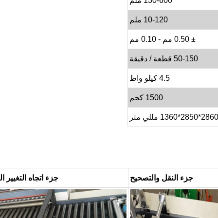
130-600 ملم
10-120 ملم
± 0.50 مم - 0.10 مم
50-150 قطعة / دقيقة
4.5 كيلو واط
1500 كجم
286*2850*1360 مللي متر
جزء النقل والتصحيح
جزء اتجاه التغيير ال