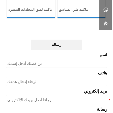

بة
ماكينة طي الصناديق
ماكينة لصق المجلدات الصغيرة

رسالة
اسم
هاتف
بريد إلكتروني
رسالة