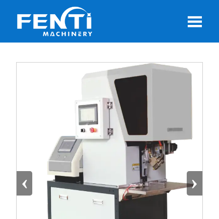

‹
›