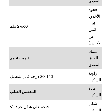
المقوى
فجوة
الأخدود
(بين
2-660 ملم
اثنين
من
الأخاديد)
سمك
الورق
1 مم - 4 مم
المقوى
زاوية
80-140 درجة قابل للتعديل
السكين
مادة
التنغستن الصلب
السكين
شكل
فتحة على شكل حرف V
السكين