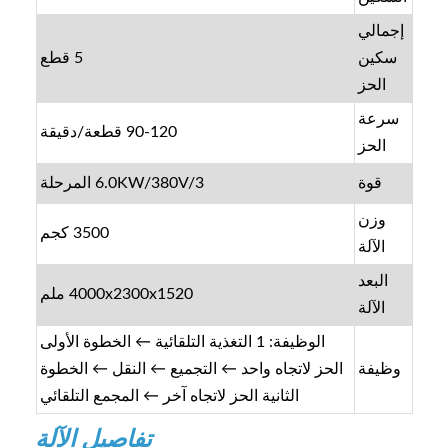
إجمالي
سكين
5 قطع
الحز
سرعة
90-120 قطعة/دقيقة
الحز
قوة
6.0KW/380V/3 المرحلة
وزن
3500 كجم
الآلة
البعد
4000x2300x1520 ملم
الآلة
الوظيفة: 1 التغذية التلقائية ← الخطوة الأولى
وظيفة
الحز لاتجاه واحد ← التجميع ← النقل ← الخطوة
الثانية الحز لاتجاه آخر ← المجمع التلقائي
تفاصيل الآلة