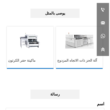

يوصى بالمثل



يا
آلة الحز ذات الاتجاه المزدوج
ماكينة حفر الكرتون
مل
رسالة
اسم