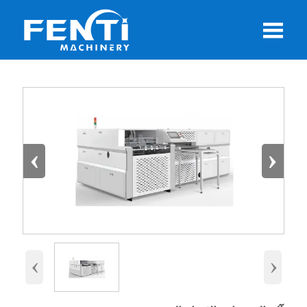

‹
›
‹
›