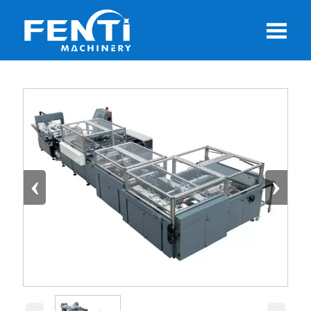

‹
›