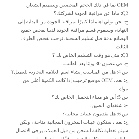
OEM بما في ذلك الحجم المخصص وتصميم الشعار.
Q2: ماذا عن مراقبة الجودة لشركتك؟
ج: نحن نولي اهتمامًا كبيرًا لمراقبة الجودة من البداية إلى
النهاية، وسيقوم قسم مراقبة الجودة لدينا بفحص جميع
البضائع بدقة قبل تسليم الشحنة. نرحب بفحص الطرف
الثالث.
Q3: متى هو وقت التسليم الخاص بك ؟
ج: في غضون 30 يومًا بعد الطلب.
س 4: هل من المناسب إنشاء اسم العلامة التجارية للعميل؟
ج: نعم، OEM موضع ترحيب إذا كانت الكمية أعلى من
موك.
س 5: أين هو ميناء التحميل الخاص بك؟
ج: شنغهاي، الصين.
س 6: هل تقدمون عينات مجانية؟
ج: نعم ، ستكون عينات المخزون المجانية متاحة ، ولكن
سيتم تغطية تكلفة الشحن من قبل العملاء. يرجى الاتصال
بنا للتحقق من تكلفة الشحن وفقًا لعنوان العميل.