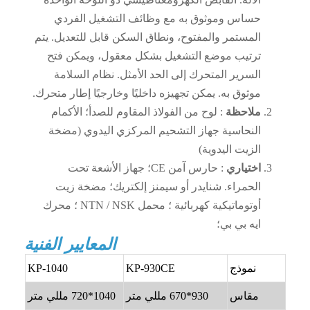
حساس وموثوق به مع وظائف التشغيل الفردي
المستمر والمفتوح، ونطاق السكن قابل للتعديل. يتم
ترتيب موضع التشغيل بشكل معقول، ويمكن فتح
السرير المتحرك إلى الحد الأمثل. نظام السلامة
موثوق به. يمكن تجهيزه داخليًا وخارجيًا إطار متحرك.
ملاحظة
: لوح من الفولاذ المقاوم للصدأ؛ الأكمام
النحاسية جهاز التشحيم المركزي اليدوي (مضخة
الزيت اليدوية)
اختياري
: حارس آمن CE؛ جهاز الأشعة تحت
الحمراء. شنايدر أو سيمنز إلكتريك؛ مضخة زيت
أوتوماتيكية كهربائية ؛ محمل NTN / NSK ؛ محرك
ايه بي بي؛
المعايير الفنية
نموذج
KP-930CE
KP-1040
مقاس
930*670 مللي متر
1040*720 مللي متر