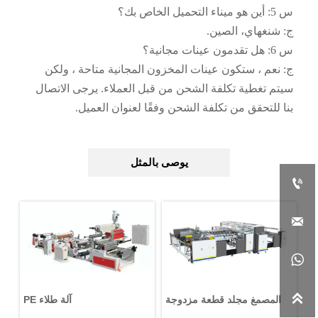
س 5: أين هو ميناء التحميل الخاص بك؟
ج: شنغهاي، الصين.
س 6: هل تقدمون عينات مجانية؟
ج: نعم ، ستكون عينات المخزون المجانية متاحة ، ولكن
سيتم تغطية تكلفة الشحن من قبل العملاء. يرجى الاتصال
بنا للتحقق من تكلفة الشحن وفقًا لعنوان العميل.
يوصى بالمثل




صف
المصمغ مجلد قطعة مزدوجة
آلة طلاء PE
ية