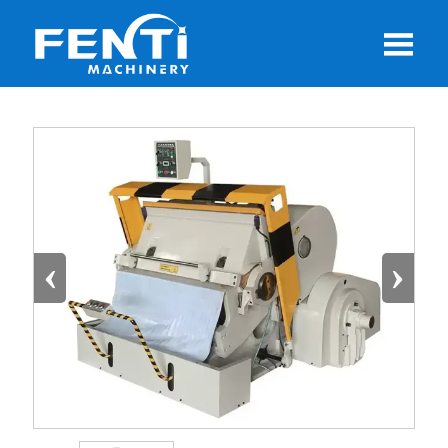

‹
›